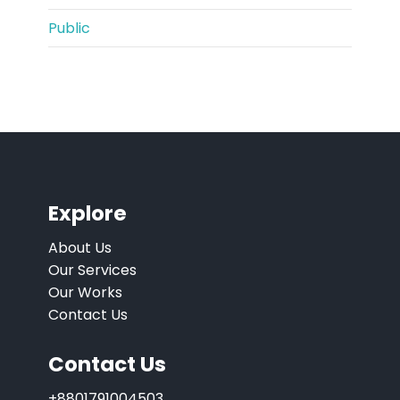
Public
Explore
About Us
Our Services
Our Works
Contact Us
Contact Us
+8801791004503