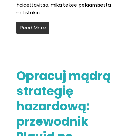
hoidettavissa, mikä tekee pelaamisesta
entistäkin…
Read More
Opracuj mądrą
strategię
hazardową:
przewodnik