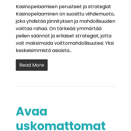
Kasinopelaamisen perusteet ja strategiat
Kasinopelaaminen on suosittu viihdemuoto,
joka yhdistää jännityksen ja mahdollisuuden
voittaa rahaa. On tärkeää ymmärtää
pelien säännöt ja erilaiset strategiat, jotta
voit maksimoida voittomahdollisuutesi. Yksi
keskeisimmistä asioista…
Read More
Avaa
uskomattomat