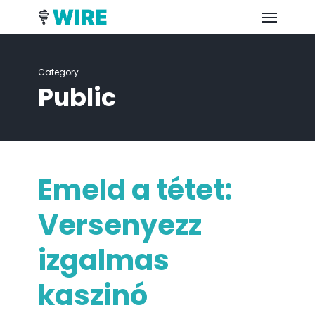
Skip
Menu
to
main
content
Category
Public
Emeld a tétet:
Versenyezz
izgalmas
kaszinó