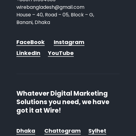
wirebangladesh@gmail.com
House – 40, Road – 05, Block – G,
Banani, Dhaka
FaceBook
Instagram
LinkedIn
YouTube
Whatever Digital Marketing
Solutions you need, we have
got it at Wire!
Dhaka
Chattogram
Sylhet