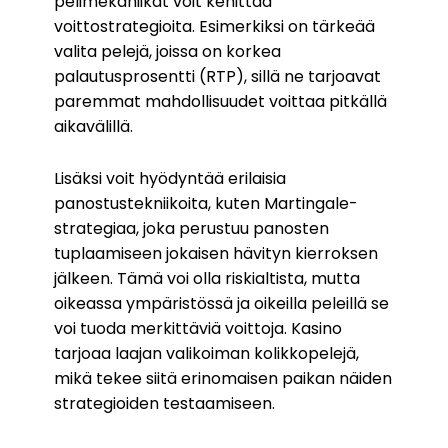
pelimekaniikat voit kehittää
voittostrategioita. Esimerkiksi on tärkeää
valita pelejä, joissa on korkea
palautusprosentti (RTP), sillä ne tarjoavat
paremmat mahdollisuudet voittaa pitkällä
aikavälillä.
Lisäksi voit hyödyntää erilaisia
panostustekniikoita, kuten Martingale-
strategiaa, joka perustuu panosten
tuplaamiseen jokaisen hävityn kierroksen
jälkeen. Tämä voi olla riskialtista, mutta
oikeassa ympäristössä ja oikeilla peleillä se
voi tuoda merkittäviä voittoja. Kasino
tarjoaa laajan valikoiman kolikkopelejä,
mikä tekee siitä erinomaisen paikan näiden
strategioiden testaamiseen.