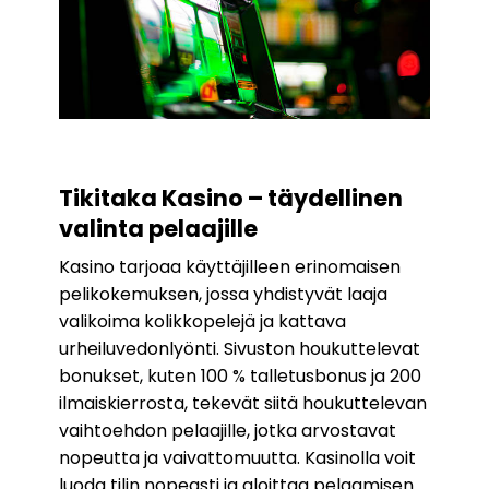
Tikitaka Kasino – täydellinen
valinta pelaajille
Kasino tarjoaa käyttäjilleen erinomaisen
pelikokemuksen, jossa yhdistyvät laaja
valikoima kolikkopelejä ja kattava
urheiluvedonlyönti. Sivuston houkuttelevat
bonukset, kuten 100 % talletusbonus ja 200
ilmaiskierrosta, tekevät siitä houkuttelevan
vaihtoehdon pelaajille, jotka arvostavat
nopeutta ja vaivattomuutta. Kasinolla voit
luoda tilin nopeasti ja aloittaa pelaamisen