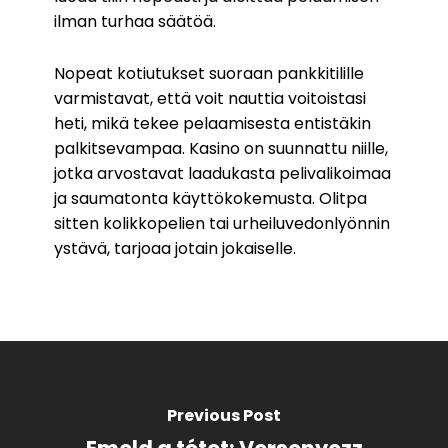
ilman turhaa säätöä.
Nopeat kotiutukset suoraan pankkitilille
varmistavat, että voit nauttia voitoistasi
heti, mikä tekee pelaamisesta entistäkin
palkitsevampaa. Kasino on suunnattu niille,
jotka arvostavat laadukasta pelivalikoimaa
ja saumatonta käyttökokemusta. Olitpa
sitten kolikkopelien tai urheiluvedonlyönnin
ystävä, tarjoaa jotain jokaiselle.
Previous Post