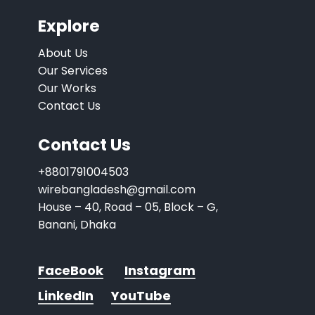
Explore
About Us
Our Services
Our Works
Contact Us
Contact Us
+8801791004503
wirebangladesh@gmail.com
House – 40, Road – 05, Block – G,
Banani, Dhaka
FaceBook
Instagram
LinkedIn
YouTube