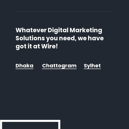
Whatever Digital Marketing
Solutions you need, we have
got it at Wire!
Dhaka
Chattogram
Sylhet